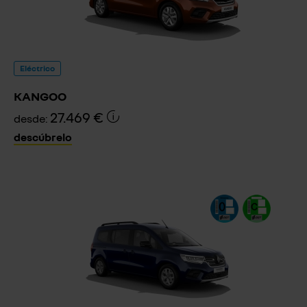
Eléctrico
KANGOO
27.469 €
desde:
descúbrelo