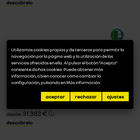
descúbrelo
Utilizamos cookies propias y de terceros para permitir la
navegación por la página web y la utilización de los
servicios ofrecidos en ella. Al pulsar el botón "Acepto"
consiente dichas cookies. Puede obtener más
información, o bien conocer cómo cambiar la
configuración, pulsando en
Más información
.
Híbrido
aceptar
rechazar
ajustes
ARKANA
31.383 €
desde:
descúbrelo