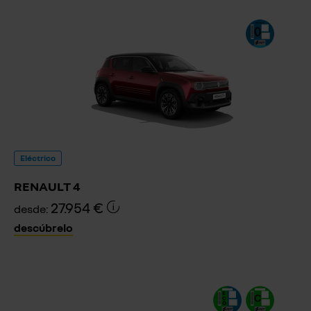
Eléctrico
RENAULT 4
27.954 €
desde:
descúbrelo