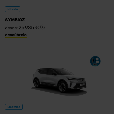
Híbrido
SYMBIOZ
25.935 €
desde:
descúbrelo
Eléctrico