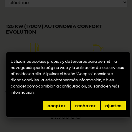
125 KW (170CV) AUTONOMÍA CONFORT
EVOLUTION
Combustible
Potencia
Utilizamos cookies propias y de terceros para permitir la
eléctrico
125 KW (170 CV) (cv/kW)
navegación por la página web y la utilización de los servicios
ofrecidos en ella. Al pulsar el botón "Acepto" consiente
dichas cookies. Puede obtener más información, o bien
Consumo
conocer cómo cambiar la configuración, pulsando en
Más
eléctrico: 16,3 KWh/100 Km
información
.
(1)
aceptar
rechazar
ajustes
Desde
39.900 €