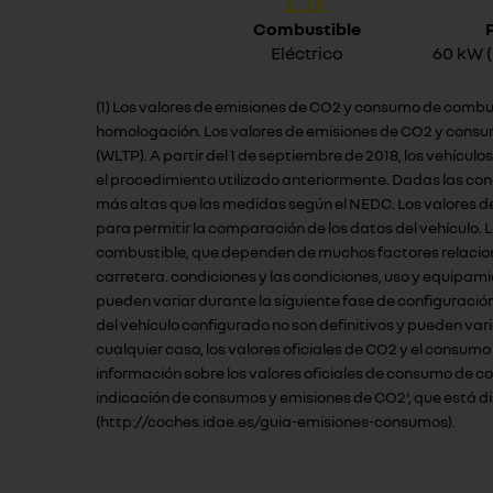
Combustible
Eléctrico
60 kW 
(1) Los valores de emisiones de CO2 y consumo de combus
homologación. Los valores de emisiones de CO2 y consu
(WLTP). A partir del 1 de septiembre de 2018, los vehíc
el procedimiento utilizado anteriormente. Dadas las co
más altas que las medidas según el NEDC. Los valores d
para permitir la comparación de los datos del vehículo.
combustible, que dependen de muchos factores relacionad
carretera. condiciones y las condiciones, uso y equipami
pueden variar durante la siguiente fase de configuració
del vehículo configurado no son definitivos y pueden vari
cualquier caso, los valores oficiales de CO2 y el consum
información sobre los valores oficiales de consumo de c
indicación de consumos y emisiones de CO2', que está disp
(http://coches.idae.es/guia-emisiones-consumos).