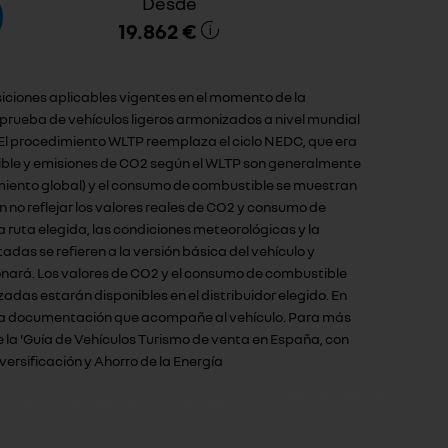
Desde
19.862 €
siciones aplicables vigentes en el momento de la
rueba de vehículos ligeros armonizados a nivel mundial
 El procedimiento WLTP reemplaza el ciclo NEDC, que era
tible y emisiones de CO2 según el WLTP son generalmente
amiento global) y el consumo de combustible se muestran
no reflejar los valores reales de CO2 y consumo de
 ruta elegida, las condiciones meteorológicas y la
das se refieren a la versión básica del vehículo y
ionará. Los valores de CO2 y el consumo de combustible
adas estarán disponibles en el distribuidor elegido. En
con la documentación que acompañe al vehículo. Para más
 la 'Guía de Vehículos Turismo de venta en España, con
versificación y Ahorro de la Energía