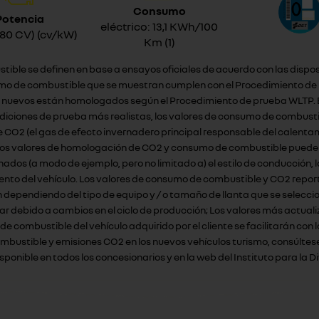
Consumo
Potencia
eléctrico: 13,1 KWh/100
(80 CV) (cv/kW)
Km (1)
tible se definen en base a ensayos oficiales de acuerdo con las dispo
mo de combustible que se muestran cumplen con el Procedimiento de p
ulos nuevos están homologados según el Procedimiento de prueba WLTP.
ndiciones de prueba más realistas, los valores de consumo de combus
e CO2 (el gas de efecto invernadero principal responsable del calent
 Los valores de homologación de CO2 y consumo de combustible pueden 
os (a modo de ejemplo, pero no limitado a) el estilo de conducción, la
ento del vehículo. Los valores de consumo de combustible y CO2 reporta
n dependiendo del tipo de equipo y / o tamaño de llanta que se selecc
ar debido a cambios en el ciclo de producción; Los valores más actualiz
o de combustible del vehículo adquirido por el cliente se facilitarán 
ombustible y emisiones CO2 en los nuevos vehículos turismo, consúltese
onible en todos los concesionarios y en la web del Instituto para la Di