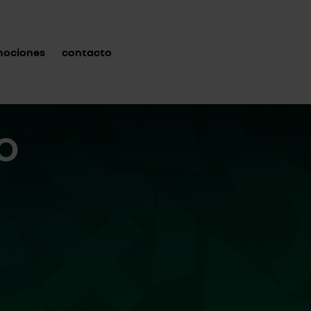
mociones
contacto
O