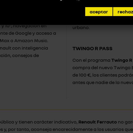
modulable, bolsa de compr
RADA
aceptar
recha
reposabrazos con comparti
one la tecnología al
exclusivos, refuerza la per
” y 10”, navegación en
urbano.
tente de Google y acceso a
O Max o Amazon Music.
enault con inteligencia
TWINGO R PASS
ación, consejos de
Con el programa
Twingo R
compra del nuevo Twingo E-
de 100 €, los clientes podrá
antes que nadie de la nuev
úblico y tienen carácter indicativo,
Renault Ferrauto
no gara
s y, por tanto, aconseja encarecidamente a los usuarios qu