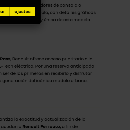
a plegable, separadores de consola o
zar
ajustes
mento. Su habitáculo, con detalles gráficos
sonalidad divertida y única de este modelo
 Pass
, Renault ofrece acceso prioritario a la
Tech eléctrico. Por una reserva anticipada
n ser de los primeros en recibirlo y disfrutar
a generación del icónico modelo urbano.
ntiza la exactitud y actualización de la
e acudan a
Renault Ferrauto
, a fin de