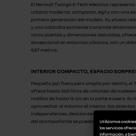
El Renault Twingo E-Tech eléctrico representa 
urbana moderna: compacto, ágil y con una est
primera generación del modelo. Su silueta red
y una calandra sonriente transmite dinamismo 
cinco puertas y dimensiones reducidas, ofrec
excepcional en entornos urbanos, con un diá
9,87 metros.
INTERIOR COMPACTO, ESPACIO SORPR
Pequeño por fuera pero amplio por dentro, el 
ofrece hasta 360 litros de volumen de maleter
rodillas de hasta 16 cm en la parte trasera. S
aprovechar al máximo el interior: los asientos
independientes, deslizantes y abatibles 50/50,
del acompañante se puede plegar para ampliar
Utilizamos cookies 
los servicios ofrec
información, o bie