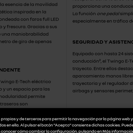
la esencia de la movilidad
proporciona una conducción
ética inspirada en la
La función
one pedal
simpli
ondeada con faros full LED
especialmente en tráfico d
y frescura. Gracias a sus
e una maniobrabilidad
metro de giro de apenas
SEGURIDAD Y ASISTEN
Equipado con hasta 24 sis
conducción², el Twingo E-T
trayecto. Entre ellos desta
ENDENTE
aparcamiento manos libres,
Twingo E-Tech eléctrico
trayectoria y el regulador 
o y un espacio para las
airbags y sensores perimetr
u modularidad permite
 traseros son
 mientras que el asiento
PERSONALIZACIÓN Y 
 la longitud de carga.
propias y de terceros para permitir la navegación por la página web y 
Renault ofrece una amplia
idos en ella. Al pulsar el botón "Acepto" consiente dichas cookies. Pue
que realzan el carácter ale
n conocer cómo cambiar la configuración, pulsando en
Más informació