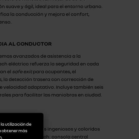
 suave y ágil, ideal para el entorno urbano.
fica la conducción y mejora el confort,
enso.
CIA AL CONDUCTOR
temas avanzados de asistencia a la
ech eléctrico refuerza la seguridad en cada
can el
safe exit
para ocupantes, el
 la detección trasera con corrección de
de velocidad adaptativo. Incluye también seis
ales para facilitar las maniobras en ciudad.
CONFORT
la utilización de
 gama de accesorios ingeniosos y coloridos
de obtener más
gre del Twingo E-Tech: consola central
n
.