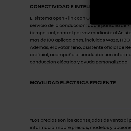
CONECTIVIDAD E INTELIGENCIA INTEG
El sistema openR link con Google integrado¹ p
servicio de la conducción: doble pantalla de 7
tiempo real, control por voz mediante el Asis
más de 100 aplicaciones, incluidas Waze, HB
Además, el avatar
reno
, asistente oficial de R
artificial, acompaña al conductor con inform
conducción eléctrica y ayuda personalizada.
MOVILIDAD ELÉCTRICA EFICIENTE
*Los precios son los aconsejados de venta al p
información sobre precios, modelos y opcione