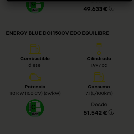
Desde
49.633 €
ENERGY BLUE DCI 150CV EDC EQUILIBRE
Combustible
Cilindrada
diesel
1.997 cc
Potencia
Consumo
110 KW (150 CV) (cv/kW)
7,1 (L/100km)
Desde
51.542 €