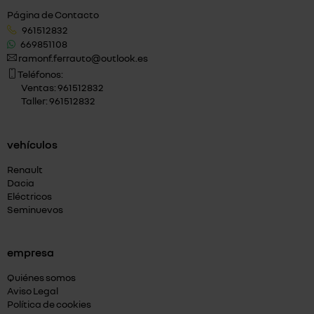
Página de Contacto
961512832
669851108
ramonf.ferrauto@outlook.es
Teléfonos:
Ventas: 961512832
Taller: 961512832
vehículos
Renault
Dacia
Eléctricos
Seminuevos
empresa
Quiénes somos
Aviso Legal
Política de cookies