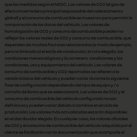
que las medidas según el NEDC. Los valores de CO2 (el gas de
efecto invernadero principal responsable del calentamiento
global) y el consumo de combustible se muestran para permitir la
comparación de los datos del vehículo. Los valores de
homologación de CO2 y consumo de combustible pueden no
reflejar los valores reales de CO2 y consumo de combustible, que
dependen de muchos factores relacionados (a modo de ejemplo,
pero no limitado a) el estilo de conducción, la ruta elegida, las
condiciones meteorológicas y la carretera. condiciones y las
condiciones, uso y equipamiento del vehículo. Los valores de
consumo de combustible y CO2 reportadas se refieren a la
versión básica del vehículo y pueden variar durante la siguiente
fase de configuración dependiendo del tipo de equipo y / o
tamaño de llanta que se seleccionará. Los valores de CO2 y el
consumo de combustible del vehículo configurado no son
definitivos y pueden variar debido a cambios en el ciclo de
producción; Los valores más actualizadas estarán disponibles
en el distribuidor elegido. En cualquier caso, los valores oficiales
de CO2 y el consumo de combustible del vehículo adquirido por el
cliente se facilitarán con la documentación que acompañe al