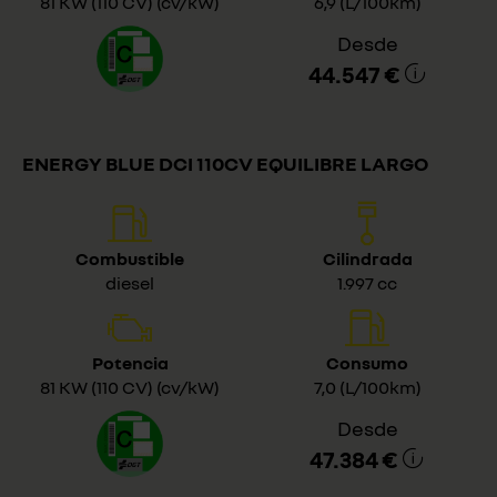
81 KW (110 CV) (cv/kW)
6,9 (L/100km)
Desde
44.547 €
ENERGY BLUE DCI 110CV EQUILIBRE LARGO
Combustible
Cilindrada
diesel
1.997 cc
Potencia
Consumo
81 KW (110 CV) (cv/kW)
7,0 (L/100km)
Desde
47.384 €