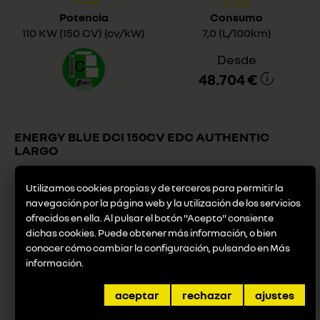
Potencia
Consumo
110 KW (150 CV) (cv/kW)
7,0 (L/100km)
Desde
48.704 €
ENERGY BLUE DCI 150CV EDC AUTHENTIC
LARGO
Utilizamos cookies propias y de terceros para permitir la
navegación por la página web y la utilización de los servicios
Combustible
Cilindrada
ofrecidos en ella. Al pulsar el botón "Acepto" consiente
diesel
1.997 cc
dichas cookies. Puede obtener más información, o bien
conocer cómo cambiar la configuración, pulsando en
Más
información
.
Potencia
Consumo
110 KW (150 CV) (cv/kW)
7,0 (L/100km)
aceptar
rechazar
ajustes