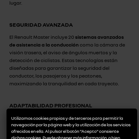
lugar.
SEGURIDAD AVANZADA
El Renault Master incluye 20
sistemas avanzados
de asistencia a la conducción
como la cámara de
visión trasera, el aviso de ángulos muertos y la
detección de ciclistas. Estas tecnologías están
diseñadas para garantizar la seguridad del
conductor, los pasajeros y los peatones,
maximizando la tranquilidad en cada trayecto.
ADAPTABILIDAD PROFESIONAL
Con más de 40 combinaciones de adaptaciones
Utilizamos cookies propias y de terceros para permitir la
navegación por la página web y la utilización de los servicios
producidas en las fábricas Renault, el Renault
ofrecidos en ella. Al pulsar el botón "Acepto" consiente
Master se ajusta a todas las necesidades
dichas cookies. Puede obtener más información, o bien