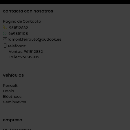
contacta con nosotros
Página de Contacto
961512832
669851108
ramonf.ferrauto@outlook.es
Teléfonos:
Ventas: 961512832
Taller: 961512832
vehículos
Renault
Dacia
Eléctricos
Seminuevos
empresa
Quiénes somos