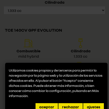
Cilindrada
TCE 140CV GPF EVOLUTION
Combustible
Cilindrada
mild hybrid
1.333 cc
Utilizamos cookies propias y de terceros para permitir la
Potencia
Consumo
navegación por la página web y la utilización de los servicios
103 KW (140 CV) (cv/kW)
6,0 (L/100km)
ofrecidos en ella. Al pulsar el botón "Acepto" consiente
dichas cookies. Puede obtener más información, o bien
Desde
conocer cómo cambiar la configuración, pulsando en
Más
24.850 €
información
.
aceptar
rechazar
ajustes