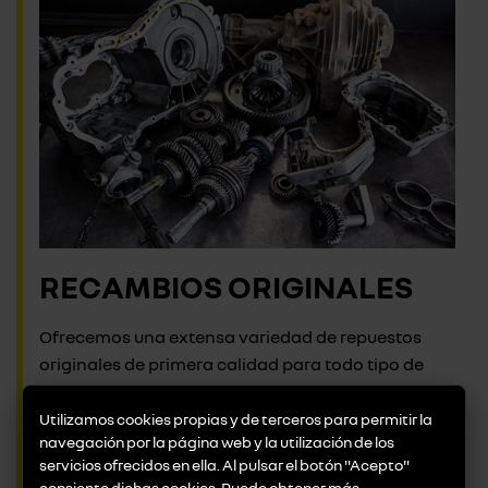
RECAMBIOS ORIGINALES
Ofrecemos una extensa variedad de repuestos
originales de primera calidad para todo tipo de
marcas y modelos de vehículos. Entendemos que
la durabilidad y la confianza son esenciales en las
Utilizamos cookies propias y de terceros para permitir la
navegación por la página web y la utilización de los
piezas de reemplazo, por eso colaboramos
servicios ofrecidos en ella. Al pulsar el botón "Acepto"
directamente con los fabricantes para asegurar
consiente dichas cookies. Puede obtener más