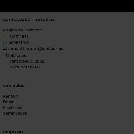
contacta con nosotros
Página de Contacto
961512832
669851108
ramonf.ferrauto@outlook.es
Teléfonos:
Ventas: 961512832
Taller: 961512832
vehículos
Renault
Dacia
Eléctricos
Seminuevos
empresa