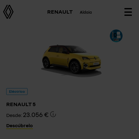
RENAULT
Aldaia
Togg
navi
Eléctrico
RENAULT 5
23.056 €
Desde:
Descúbrelo