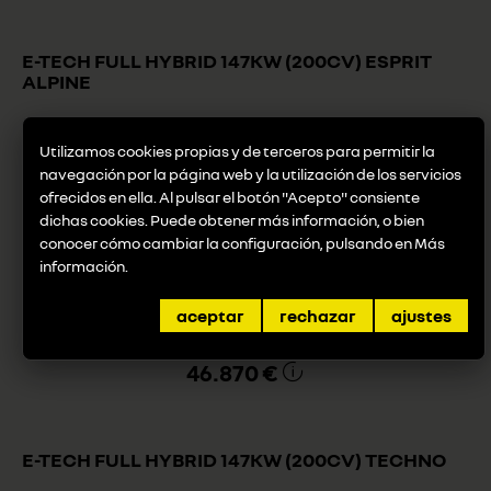
E-TECH FULL HYBRID 147KW (200CV) ESPRIT
ALPINE
Utilizamos cookies propias y de terceros para permitir la
navegación por la página web y la utilización de los servicios
Combustible
Potencia
ofrecidos en ella. Al pulsar el botón "Acepto" consiente
full hybrid
147 KW (200 CV) (cv/kW)
dichas cookies. Puede obtener más información, o bien
conocer cómo cambiar la configuración, pulsando en
Más
información
.
Consumo
4,8 (L/100km)
aceptar
rechazar
ajustes
Desde
46.870 €
E-TECH FULL HYBRID 147KW (200CV) TECHNO