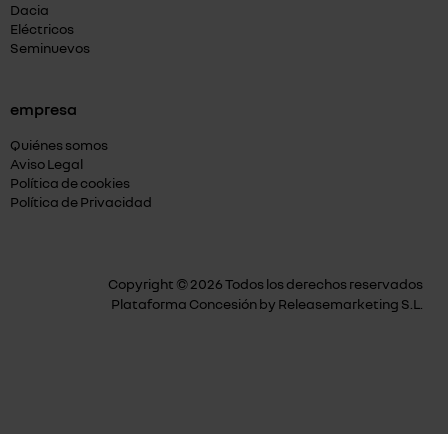
Dacia
Eléctricos
Seminuevos
empresa
Quiénes somos
Aviso Legal
Política de cookies
Política de Privacidad
Copyright © 2026 Todos los derechos reservados
Plataforma Concesión by
Releasemarketing S.L.