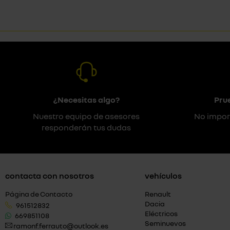
¿Necesitas algo?
Pru
Nuestro equipo de asesores
No impor
responderán tus dudas
contacta con nosotros
vehículos
Página de Contacto
Renault
Dacia
961512832
Eléctricos
669851108
Seminuevos
ramonf.ferrauto@outlook.es