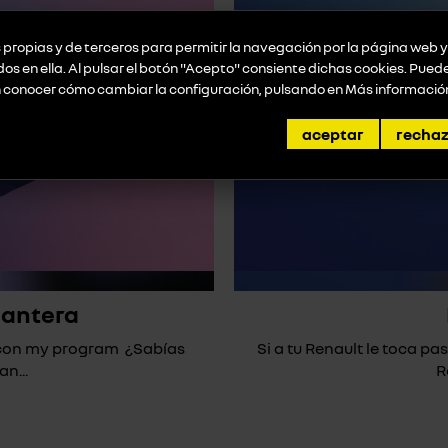
propias y de terceros para permitir la navegación por la página web y 
idos en ella. Al pulsar el botón "Acepto" consiente dichas cookies. Pue
n conocer cómo cambiar la configuración, pulsando en
Más informació
aceptar
recha
lantera
* con my program ¿Sabías
Si a tu Renault le toca pas
n...
R