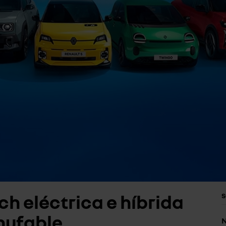
h eléctrica e híbrida
S
hufable
N