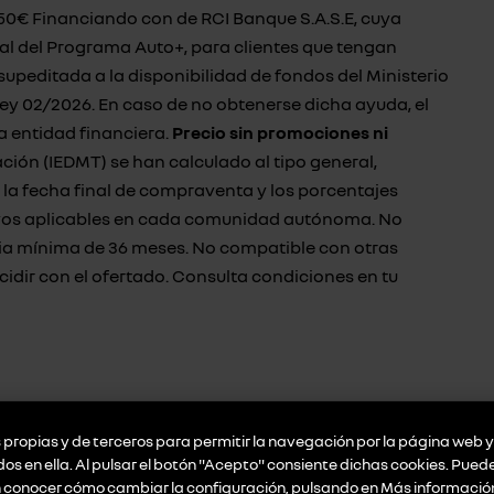
50€ Financiando con de RCI Banque S.A.S.E, cuya
al del Programa Auto+, para clientes que tengan
supeditada a la disponibilidad de fondos del Ministerio
ley 02/2026. En caso de no obtenerse dicha ayuda, el
la entidad financiera.
Precio sin promociones ni
lación (IEDMT) se han calculado al tipo general,
la fecha final de compraventa y los porcentajes
tivos aplicables en cada comunidad autónoma. No
ia mínima de 36 meses. No compatible con otras
dir con el ofertado. Consulta condiciones en tu
ticulares y autónomos que realicen un pedido de un
propias y de terceros para permitir la navegación por la página web y 
 (80cv) y que financien con Preference de RCI Banque
idos en ella. Al pulsar el botón "Acepto" consiente dichas cookies. Pue
indicado incluye IGIC, impuesto de matriculación,
n conocer cómo cambiar la configuración, pulsando en
Más informació