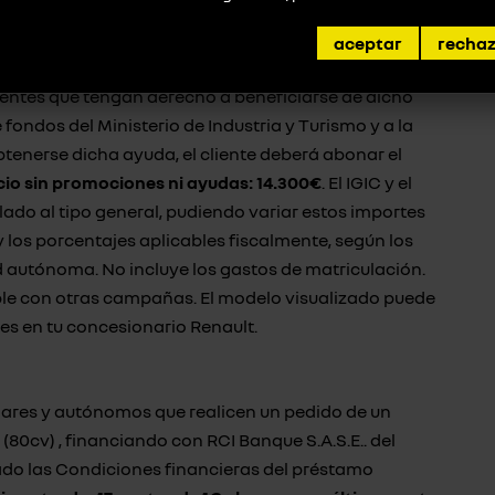
ón del fabricante y RCI Banque S.A.S.E. al programa
(3)
 CAE
. Dicho precio integra el Adelanto al programa
aceptar
recha
I Banque S.A.S.E. cuya cuantía se corresponde con la
ientes que tengan derecho a beneficiarse de dicho
 fondos del Ministerio de Industria y Turismo y a la
tenerse dicha ayuda, el cliente deberá abonar el
cio sin promociones ni ayudas: 14.300€
. El IGIC y el
ado al tipo general, pudiendo variar estos importes
los porcentajes aplicables fiscalmente, según los
 autónoma. No incluye los gastos de matriculación.
e con otras campañas. El modelo visualizado puede
es en tu concesionario Renault.
ares y autónomos que realicen un pedido de un
80cv) , financiando con RCI Banque S.A.S.E.. del
ado las Condiciones financieras del préstamo