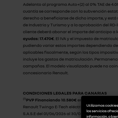
Adelanto al programa Auto+(2) al 0% TAE de 4.0
cuantía se corresponde con la subvención estat
derecho a beneficiarse de dicho importe, y está 
de Industria y Turismo y a la aprobación del RD-
cliente deberá abonar el importe del anticipo a 
ayudas: 17.470€
. El IVA y el impuesto de matricu
pudiendo variar estos importes dependiendo de 
aplicables fiscalmente, según los tipos imposi
incluye los gastos de matriculación. Permanenc
campañas. El modelo visualizado puede no coinci
concesionario Renault.
CONDICIONES LEGALES PARA CANARIAS
(1)
PVP Financiando 10.580€
en Canarias para par
Utilizamos cookies 
Renault Twingo E-Tech eléctrico evolution 60kW
los servicios ofrec
S.A.S.E del 01/06/2026 al 30/06/2026. El precio 
información, o bie