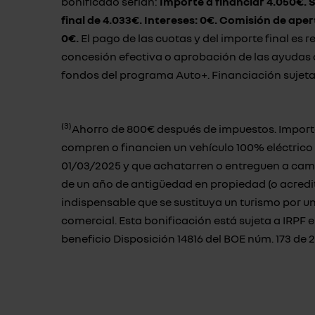
bonificado serían:
Importe a financiar 4.050€. S
final de 4.033€. Intereses: 0€. Comisión de aper
0€.
El pago de las cuotas y del importe final es 
concesión efectiva o aprobación de las ayudas d
fondos del programa Auto+. Financiación sujeta 
(3)
Ahorro de 800€ después de impuestos. Importe 
compren o financien un vehículo 100% eléctrico 
01/03/2025 y que achatarren o entreguen a cam
de un año de antigüedad en propiedad (o acredite
indispensable que se sustituya un turismo por u
comercial. Esta bonificación está sujeta a IRPF 
beneficio
Disposición 14816 del BOE núm. 173 de 