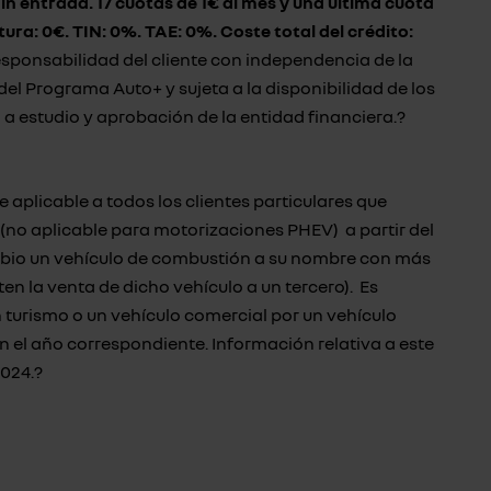
in entrada. 17 cuotas de 1€ al mes y una última cuota
tura: 0€. TIN: 0%. TAE: 0%. Coste total del crédito:
responsabilidad del cliente con independencia de la
el Programa Auto+ y sujeta a la disponibilidad de los
a estudio y aprobación de la entidad financiera.?
aplicable a todos los clientes particulares que
(no aplicable para motorizaciones PHEV) a partir del
bio un vehículo de combustión a su nombre con más
n la venta de dicho vehículo a un tercero). Es
n turismo o un vehículo comercial por un vehículo
en el año correspondiente. Información relativa a este
2024
.?