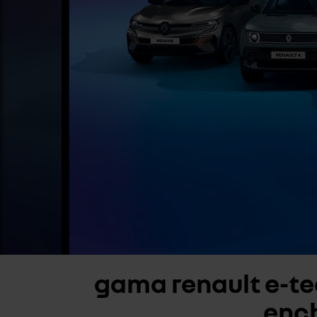
gama renault e-tec
enc