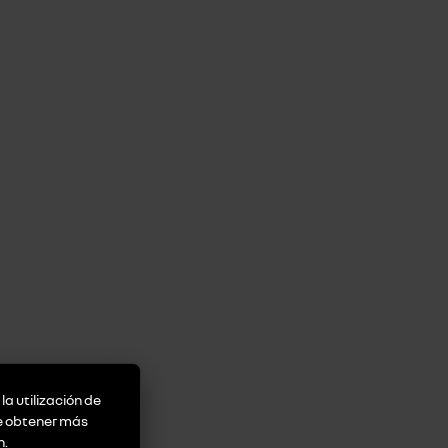
la utilización de
de obtener más
n
.