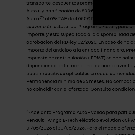
transporte, descuentos promocionales, aportaci
Auto+ y bonificación de 800€ asociada al Plan
(2)
Auto+
al 0% TAE de 4.050€ Financiando con RC
subvención estatal del Programa Auto+, para cl
importe, y está supeditada a la disponibilidad de
aprobación del RD-ley 02/2026. En caso de no ob
importe del anticipo a la entidad financiera.
Pre
impuesto de matriculación (IEDMT) se han calcul
dependiendo de la fecha final de compraventa y 
tipos impositivos aplicables en cada comunidad
Permanencia mínima de 36 meses. No compatibl
no coincidir con el ofertado. Consulta condicion
(2)
Adelanto Programa Auto+ válido para particul
Renault Twingo E-Tech eléctrico evolution 60kW (
01/06/2026 al 30/06/2026. Para el modelo ofert