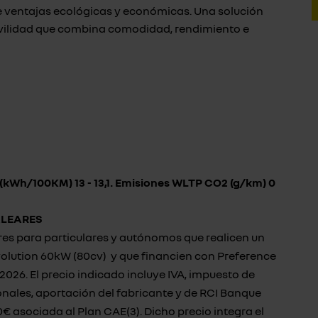
a de ventajas ecológicas y económicas. Una solución
vilidad que combina comodidad, rendimiento e
kWh/100KM) 13 - 13,1. Emisiones WLTP CO2 (g/km) 0
ALEARES
res para particulares y autónomos que realicen un
volution 60kW (80cv) y que financien con Preference
2026. El precio indicado incluye IVA, impuesto de
nales, aportación del fabricante y de RCI Banque
€ asociada al Plan CAE(3). Dicho precio integra el