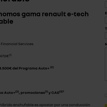
ónomos gama renault e-tech
E
fable
T
 Financial Services
(1)
.470€
(2)
 4.500€ del Programa Auto+
(2)
(1)
(3)?
ma Auto+
,
promociones
y CAE
o híbrido enchufable es apostar por una conducción