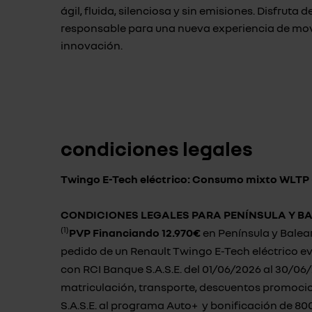
ágil, fluida, silenciosa y sin emisiones. Disfrut
responsable para una nueva experiencia de mo
innovación.
condiciones legales
Twingo E-Tech eléctrico: Consumo mixto WLTP (
CONDICIONES
LEGALES PARA PENÍNSULA Y B
(1)
PVP Financiando 12.970€
en Península y Balea
pedido de un Renault Twingo E-Tech eléctrico e
con RCI Banque S.A.S.E. del 01/06/2026 al 30/06/
matriculación, transporte, descuentos promocio
S.A.S.E. al programa Auto+ y bonificación de 800