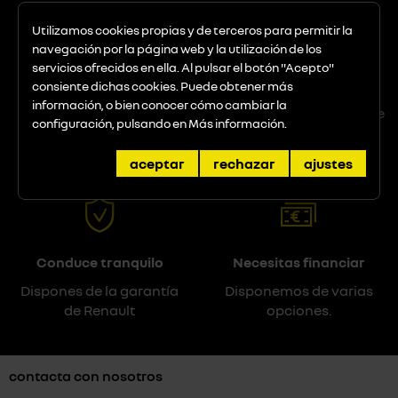
Utilizamos cookies propias y de terceros para permitir la
navegación por la página web y la utilización de los
servicios ofrecidos en ella. Al pulsar el botón "Acepto"
¿Necesitas algo?
Prueba tu futuro coche
consiente dichas cookies. Puede obtener más
información, o bien conocer cómo cambiar la
Nuestro equipo de
No importa el modelo que
configuración, pulsando en
Más información
.
asesores responderán
quieras probar
tus dudas
aceptar
rechazar
ajustes
Conduce tranquilo
Necesitas financiar
Dispones de la garantía
Disponemos de varias
de Renault
opciones.
contacta con nosotros